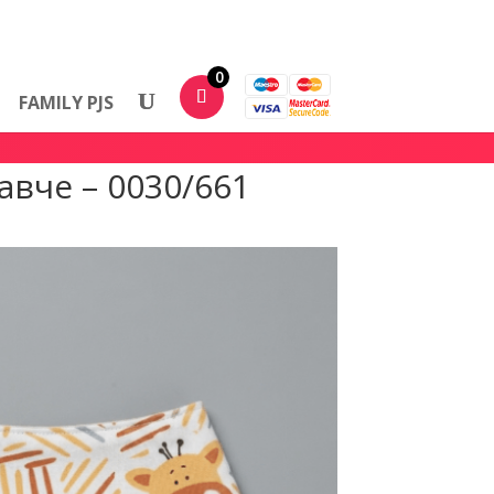
0
FAMILY PJS
вче – 0030/661