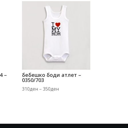
4 –
бебешко боди атлет –
0350/703
Price
310
ден
–
350
ден
range:
310ден
through
350ден