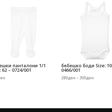
ешки панталони 1/1
бебешко боди Size: 10
: 62 – 0724/001
0466/001
Price
ден
280
ден
–
300
ден
range:
280ден
through
300ден